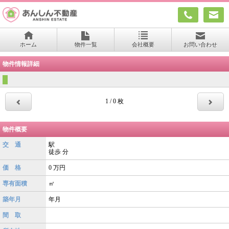
ホーム
物件一覧
会社概要
お問い合わせ
物件情報詳細
1 / 0 枚
物件概要
交 通
駅
徒歩
分
価 格
0
万円
専有面積
㎡
築年月
年月
間 取