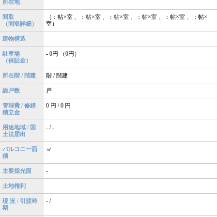
所在地
間取
（：帖×室 、：帖×室 、：帖×室 、：帖×室 、：帖×室 、：帖×
（間取詳細）
室）
建物構造
駐車場
- 0円 （0円）
（保証金）
所在階 / 階建
階 / 階建
総戸数
戸
管理費 / 修繕
0 円 / 0 円
積立金
用途地域 / 国
- / -
土法届出
バルコニー面
㎡
積
主要採光面
-
土地権利
現 況 / 引渡時
- /
期