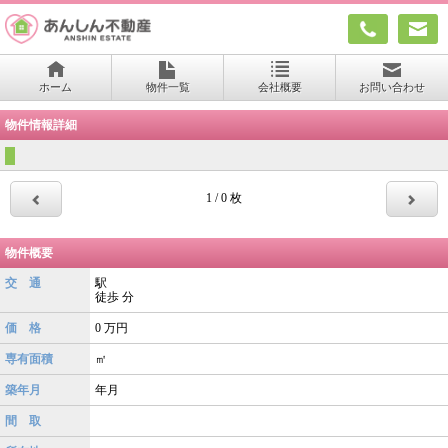
ホーム
物件一覧
会社概要
お問い合わせ
物件情報詳細
1 / 0 枚
物件概要
交 通
駅
徒歩
分
価 格
0
万円
専有面積
㎡
築年月
年月
間 取