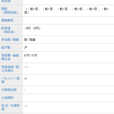
所在地
間取
（：帖×室 、：帖×室 、：帖×室 、：帖×室 、：帖×室 、：帖×
（間取詳細）
室）
建物構造
駐車場
- 0円 （0円）
（保証金）
所在階 / 階建
階 / 階建
総戸数
戸
管理費 / 修繕
0 円 / 0 円
積立金
用途地域 / 国
- / -
土法届出
バルコニー面
㎡
積
主要採光面
-
土地権利
現 況 / 引渡時
- /
期