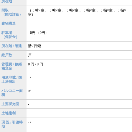
所在地
間取
（：帖×室 、：帖×室 、：帖×室 、：帖×室 、：帖×室 、：帖×
（間取詳細）
室）
建物構造
駐車場
- 0円 （0円）
（保証金）
所在階 / 階建
階 / 階建
総戸数
戸
管理費 / 修繕
0 円 / 0 円
積立金
用途地域 / 国
- / -
土法届出
バルコニー面
㎡
積
主要採光面
-
土地権利
現 況 / 引渡時
- /
期