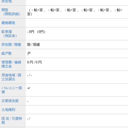
所在地
間取
（：帖×室 、：帖×室 、：帖×室 、：帖×室 、：帖×室 、：帖×
（間取詳細）
室）
建物構造
駐車場
- 0円 （0円）
（保証金）
所在階 / 階建
階 / 階建
総戸数
戸
管理費 / 修繕
0 円 / 0 円
積立金
用途地域 / 国
- / -
土法届出
バルコニー面
㎡
積
主要採光面
-
土地権利
現 況 / 引渡時
- /
期