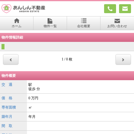
ホーム
物件一覧
会社概要
お問い合わせ
物件情報詳細
1 / 0 枚
物件概要
交 通
駅
徒歩
分
価 格
0
万円
専有面積
㎡
築年月
年月
間 取