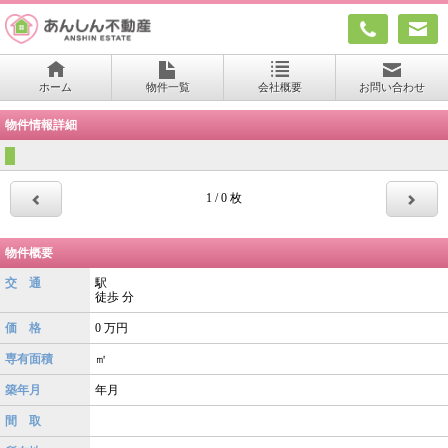
ホーム
物件一覧
会社概要
お問い合わせ
物件情報詳細
1 / 0 枚
物件概要
交 通
駅
徒歩
分
価 格
0
万円
専有面積
㎡
築年月
年月
間 取