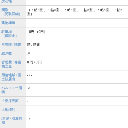
所在地
間取
（：帖×室 、：帖×室 、：帖×室 、：帖×室 、：帖×室 、：帖×
（間取詳細）
室）
建物構造
駐車場
- 0円 （0円）
（保証金）
所在階 / 階建
階 / 階建
総戸数
戸
管理費 / 修繕
0 円 / 0 円
積立金
用途地域 / 国
- / -
土法届出
バルコニー面
㎡
積
主要採光面
-
土地権利
現 況 / 引渡時
- /
期