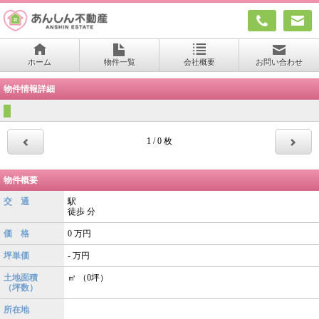
ホーム
物件一覧
会社概要
お問い合わせ
物件情報詳細
1 / 0 枚
物件概要
交 通
駅
徒歩
分
価 格
0
万円
坪単価
- 万円
土地面積
㎡ （0坪）
（坪数）
所在地