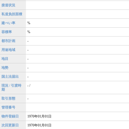
接道状況
私道負担面積
建ぺい率
%
容積率
%
都市計画
-
用途地域
-
地目
-
地勢
-
国土法届出
-
現況 / 引渡時
- /
期
取引形態
-
管理番号
物件登録日
1970年01月01日
次回更新日
1970年01月01日